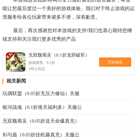
能让您最后度过一个美好的游戏体验。我们对于终止游戏的运
营服务给各位玩家带来诸多不便，深表歉意。
最后，再次感谢您对本游戏的支持!我们也衷心期待您继
续支持和关注我们更多优秀的产品
无双魏蜀吴（0.1折龙胆破军）
开始游戏
游戏类型：0.1折
160人玩过
相关新闻
玩偶联盟（0.05折无压力修仙）关服
银河战魂（0.1折推关福利多）关服公
无双魏蜀吴（0.05折送天命爆真充）
剑与盾（0.05折挂机爆真充）关服公