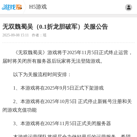
H5游戏
无双魏蜀吴（0.1折龙胆破军）关服公告
2025-09-08 15:11
作者：瑶
《无双魏蜀吴》游戏将于2025年11月5日正式终止运营，
届时将关闭所有服务器后玩家将无法登陆游戏。
以下为关服流程时间安排：
1、本游戏将在2025年9月5日正式下架游戏
2、本游戏将在2025年10月5日 正式停止新账号注册和关
闭游戏充值功能
3、本游戏将在2025年11月5日正式关闭服务器
本游戏运营团队将竭尽全力做好最后的运营服务，希望