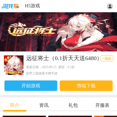
H5游戏
远征将士（0.1折天天送6480）
+关注
160
更新日期：2025-09-15
类型：0.1折
机甲三国放置卡牌手游
开始游戏
微端下载
简介
资讯
礼包
开服表