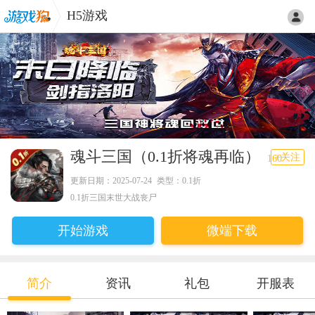
H5游戏
魂斗三国（0.1折将魂再临）
+关注
160
更新日期：2025-07-24
类型：0.1折
0.1折三国末世大战丧尸
开始游戏
微端下载
简介
资讯
礼包
开服表