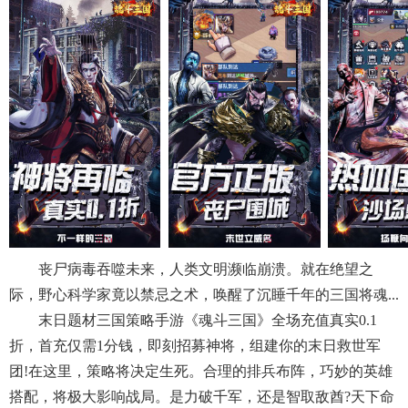
丧尸病毒吞噬未来，人类文明濒临崩溃。就在绝望之
际，野心科学家竟以禁忌之术，唤醒了沉睡千年的三国将魂...
末日题材三国策略手游《魂斗三国》全场充值真实0.1
折，首充仅需1分钱，即刻招募神将，组建你的末日救世军
团!在这里，策略将决定生死。合理的排兵布阵，巧妙的英雄
搭配，将极大影响战局。是力破千军，还是智取敌酋?天下命