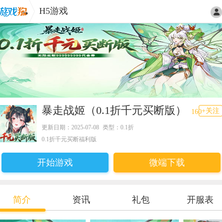
H5游戏
暴走战姬（0.1折千元买断版）
+关注
160
更新日期：2025-07-08
类型：0.1折
0.1折千元买断福利版
开始游戏
微端下载
简介
资讯
礼包
开服表