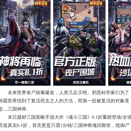
未来世界丧尸病毒爆发，人类几近灭绝。邪恶科学家们为了
称霸世界找到了复活死去之人的方法，而第一批被复活的对象竟
是....三国神将。
末日题材三国策略手游大作《魂斗三国》0.1折重磅登场!全
充值真实0.1折，首充更是只需1分钱!三国神将魂回救世，抵御尸