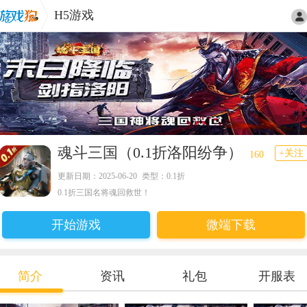
H5游戏
魂斗三国（0.1折洛阳纷争）
+关注
160
更新日期：2025-06-20
类型：0.1折
0.1折三国名将魂回救世！
开始游戏
微端下载
简介
资讯
礼包
开服表