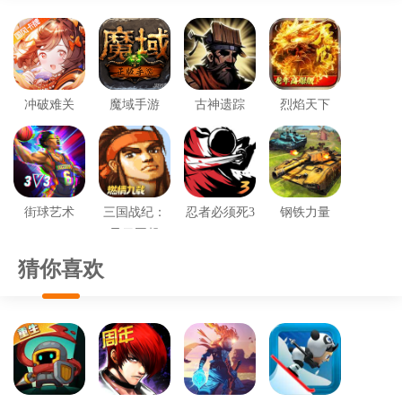
冲破难关
魔域手游
古神遗踪
烈焰天下
街球艺术
三国战纪：
忍者必须死3
钢铁力量
风云再起
猜你喜欢