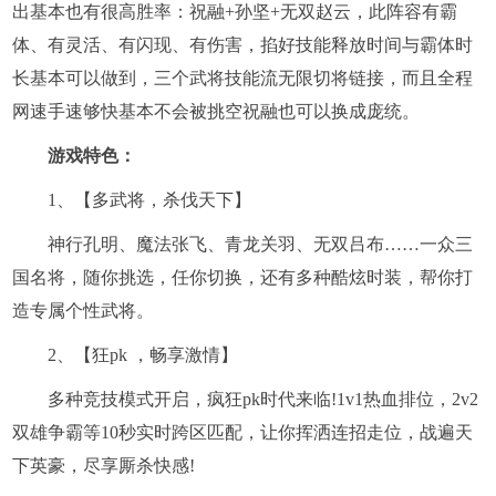
出基本也有很高胜率：祝融+孙坚+无双赵云，此阵容有霸
体、有灵活、有闪现、有伤害，掐好技能释放时间与霸体时
长基本可以做到，三个武将技能流无限切将链接，而且全程
网速手速够快基本不会被挑空祝融也可以换成庞统。
游戏特色：
1、【多武将，杀伐天下】
神行孔明、魔法张飞、青龙关羽、无双吕布……一众三
国名将，随你挑选，任你切换，还有多种酷炫时装，帮你打
造专属个性武将。
2、【狂pk ，畅享激情】
多种竞技模式开启，疯狂pk时代来临!1v1热血排位，2v2
双雄争霸等10秒实时跨区匹配，让你挥洒连招走位，战遍天
下英豪，尽享厮杀快感!