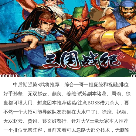
中后期强势S武将推荐：综合一哥一姐庞统和祝融;排位
好手孙坚、无双赵云、颜良、姜维;试炼副本诸葛、周瑜、徐
庶都可堪大用。封魔团本推荐诸葛(注意BOSS借刀杀人，要
不然一个大招可能导致队友都倒在大水中了)、徐庶、祝融、
无双赵云、贾诩、蔡文姬都行。针对大V土豪玩家本人推荐
一个排位无赖阵容，目前来看可以忽略大部分技术，无脑输