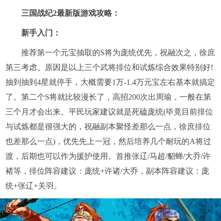
三国战纪2最新版游戏攻略：
新手入门：
推荐第一个元宝抽取的S将为庞统优先，祝融次之，徐庶
第三考虑。原因是以上三个武将排位和试炼综合效果特别好!
抽到抽到4星就停手，大概需要1万-1.4万元宝左右基本就搞定
了。第二个S将就比较漫长了，高招200次出周瑜，一般在第
三个月才会出来。平民玩家建议就是死磕庞统(毕竟目前排位
与试炼都是很强大的，祝融副本聚怪差那么一点，徐庶排位
也差那么一点)，优先先上一冠，然后培养几个耐玩的A将过
渡，后期也可以作为援护使用。首推张辽/马超/貂蝉/大乔/许
褚等，排位阵容建议：庞统+许诸/大乔，副本阵容建议：庞
统+张辽+关羽。