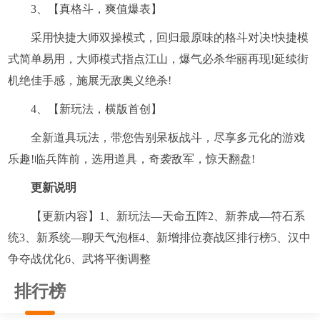
3、【真格斗，爽值爆表】
采用快捷大师双操模式，回归最原味的格斗对决!快捷模
式简单易用，大师模式指点江山，爆气必杀华丽再现!延续街
机绝佳手感，施展无敌奥义绝杀!
4、【新玩法，横版首创】
全新道具玩法，带您告别呆板战斗，尽享多元化的游戏
乐趣!临兵阵前，选用道具，奇袭敌军，惊天翻盘!
更新说明
【更新内容】1、新玩法—天命五阵2、新养成—符石系
统3、新系统—聊天气泡框4、新增排位赛战区排行榜5、汉中
争夺战优化6、武将平衡调整
排行榜